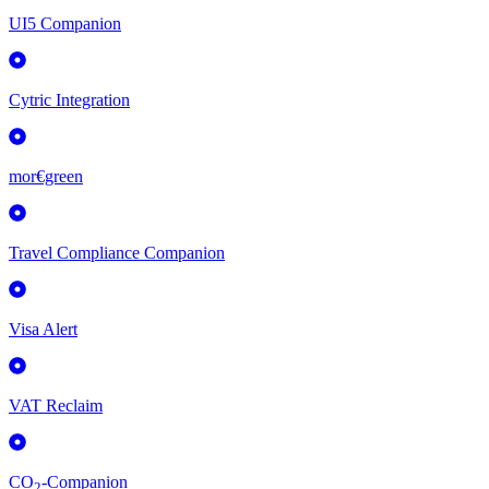
UI5 Companion
Cytric Integration
mor€green
Travel Compliance Companion
Visa Alert
VAT Reclaim
CO
-Companion
2